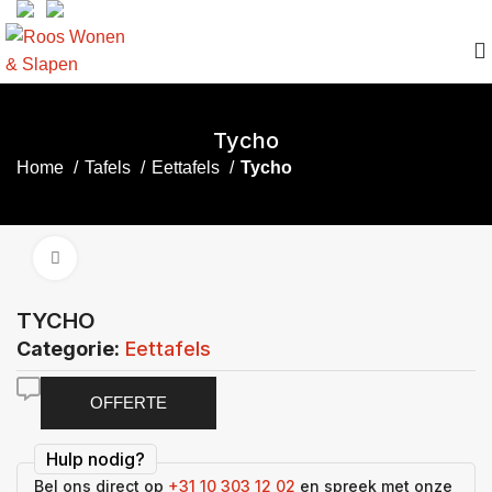
Tycho
Home
Tafels
Eettafels
Tycho
Click to enlarge
TYCHO
Categorie:
Eettafels
OFFERTE
Hulp nodig?
Bel ons direct op
+31 10 303 12 02
en spreek met onze