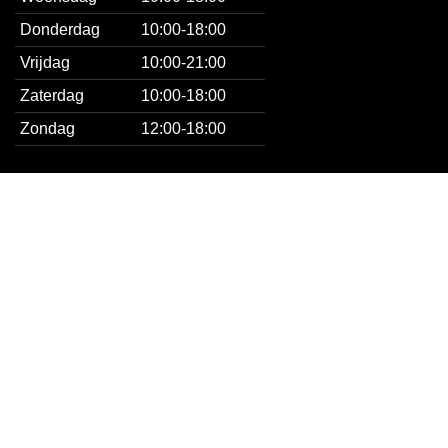
Donderdag
10:00-18:00
Vrijdag
10:00-21:00
Zaterdag
10:00-18:00
Zondag
12:00-18:00
CONTACT
+31 10 303 12 02
+31 61 594 62 20
info@rooswonen.nl
Stadionweg 29a, 3077AN Rotterdam
© Roos Wonen & Slapen 2004 – 2025 | Alle Rechten
Voorbehouden |
Algemene Voorwaarden