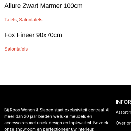
Allure Zwart Marmer 100cm
Tafels
,
Salontafels
Fox Fineer 90x70cm
Salontafels
INFO
Bij Roos Wonen & Slapen staat exclusiviteit centraal. Al
Assorti
meer dan 20 jaar bieden we luxe meubels en
accessoires met uniek design en topkwaliteit. Bezoek
Over o
onze showroom en perfectioneer uw interieur.