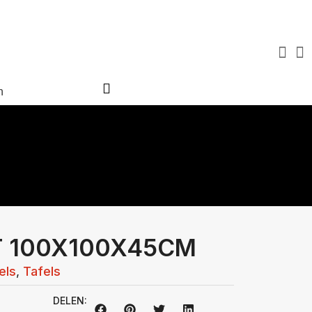
Virtuele tour
Over ons
Blog
FAQ
Contact
n
T 100X100X45CM
els
,
Tafels
DELEN: