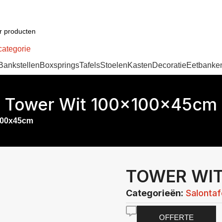
categorie
Bankstellen
Boxsprings
Tafels
Stoelen
Kasten
Decoratie
Eetbanke
Tower Wit 100x100x45cm
100x45cm
TOWER WI
Categorieën:
Salontaf
OFFERTE