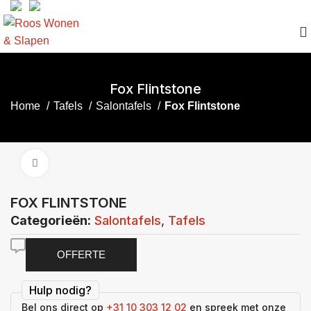
Fox Flintstone
Home
Tafels
Salontafels
Fox Flintstone
Click to enlarge
FOX FLINTSTONE
Categorieën:
Salontafels
,
Tafels
OFFERTE
Hulp nodig?
Bel ons direct op
+31 10 303 12 02
en spreek met onze