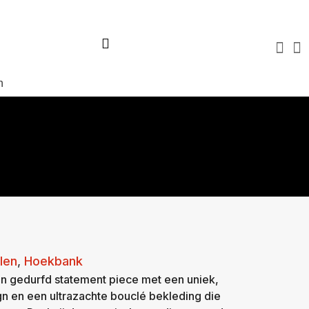
Virtuele tour
Over ons
Blog
FAQ
Contact
n
len
,
Hoekbank
n gedurfd statement piece met een uniek,
gn en een ultrazachte bouclé bekleding die