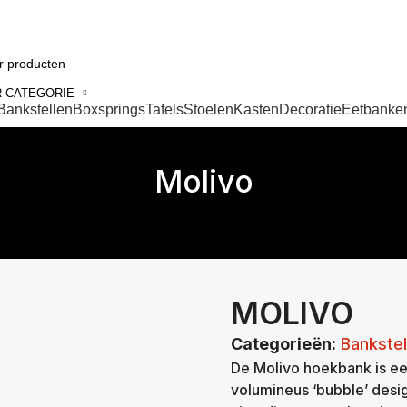
 CATEGORIE
Bankstellen
Boxsprings
Tafels
Stoelen
Kasten
Decoratie
Eetbanke
Molivo
MOLIVO
Categorieën:
Bankstel
De Molivo hoekbank is ee
volumineus ‘bubble’ desi