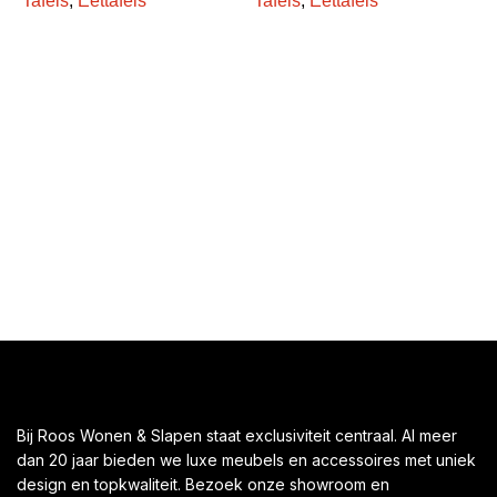
Tafels
,
Eettafels
Tafels
,
Eettafels
S
T
Bij Roos Wonen & Slapen staat exclusiviteit centraal. Al meer
dan 20 jaar bieden we luxe meubels en accessoires met uniek
design en topkwaliteit. Bezoek onze showroom en