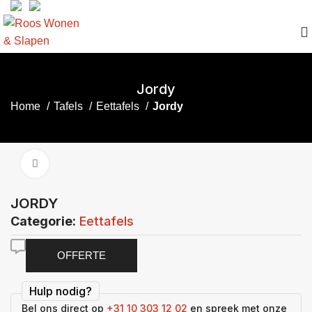
Jordy
Home
Tafels
Eettafels
Jordy
Click to enlarge
JORDY
Categorie:
Eettafels
OFFERTE
Hulp nodig?
Bel ons direct op
+31 10 303 12 02
en spreek met onze