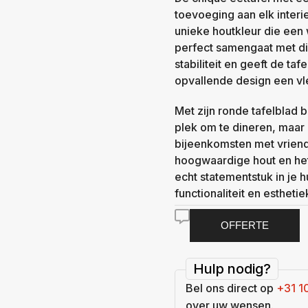
toevoeging aan elk interi
unieke houtkleur die een w
perfect samengaat met div
stabiliteit en geeft de tafe
opvallende design een vle
Met zijn ronde tafelblad bi
plek om te dineren, maar 
bijeenkomsten met vriend
hoogwaardige hout en he
echt statementstuk in je 
functionaliteit en estheti
OFFERTE
Hulp nodig?
Bel ons direct op
+31 1
over uw wensen.