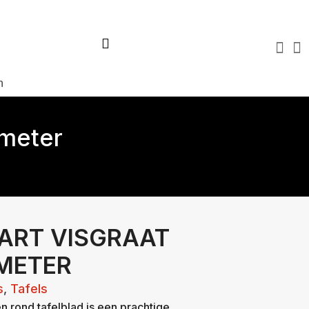
Virtuele tour
Over ons
Blog
FAQ
Contact
n
ameter
ART VISGRAAT
METER
s
,
Tafels
n rond tafelblad is een prachtige