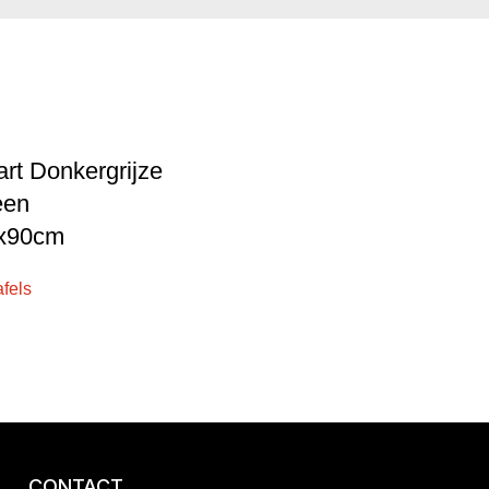
rt Donkergrijze
een
0x90cm
afels
CONTACT