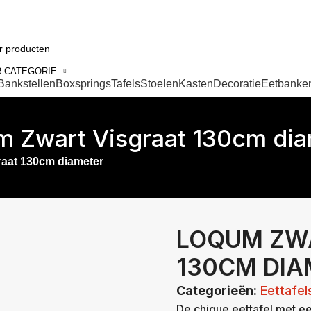
 CATEGORIE
Bankstellen
Boxsprings
Tafels
Stoelen
Kasten
Decoratie
Eetbanke
 Zwart Visgraat 130cm di
aat 130cm diameter
LOQUM ZW
130CM DIA
Categorieën:
Eettafel
De chique eettafel met ee