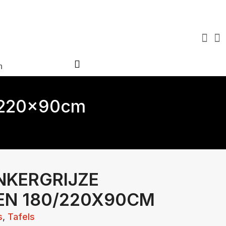
Virtuele tour
Over ons
Blog
FAQ
Contact
n
0/220x90cm
NKERGRIJZE
EN 180/220X90CM
s
,
Tafels