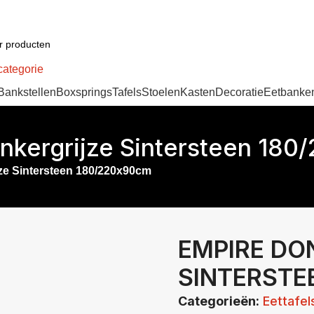
categorie
Bankstellen
Boxsprings
Tafels
Stoelen
Kasten
Decoratie
Eetbanke
nkergrijze Sintersteen 18
ze Sintersteen 180/220x90cm
EMPIRE DO
SINTERSTE
Categorieën:
Eettafel