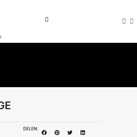
Virtuele tour
Over ons
Blog
FAQ
Contact
n
GE
s
DELEN: