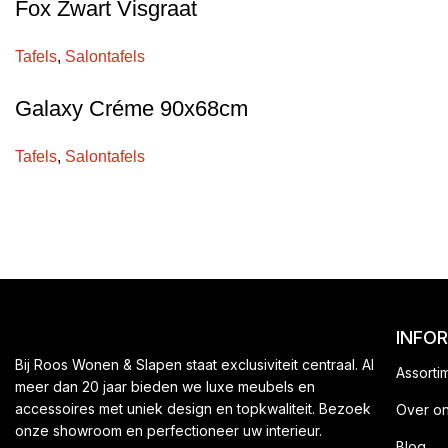
Fox Zwart Visgraat
Tafels
,
Salontafels
Galaxy Créme 90x68cm
Tafels
,
Salontafels
INFO
Bij Roos Wonen & Slapen staat exclusiviteit centraal. Al
Assorti
meer dan 20 jaar bieden we luxe meubels en
accessoires met uniek design en topkwaliteit. Bezoek
Over o
onze showroom en perfectioneer uw interieur.
Blog