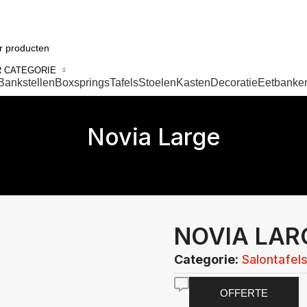
 CATEGORIE
Bankstellen
Boxsprings
Tafels
Stoelen
Kasten
Decoratie
Eetbanke
Novia Large
NOVIA LAR
Categorie:
Salontafel
OFFERTE