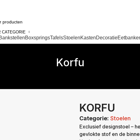
 CATEGORIE
Bankstellen
Boxsprings
Tafels
Stoelen
Kasten
Decoratie
Eetbanke
Korfu
KORFU
Categorie:
Stoelen
Exclusief designstoel – h
gevlokte stof en de binne