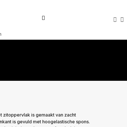
Virtuele tour
Over ons
Blog
FAQ
Contact
n
et zitoppervlak is gemaakt van zacht
nkant is gevuld met hoogelastische spons.