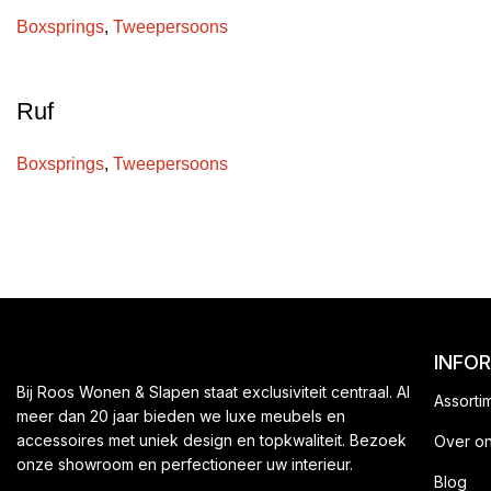
Boxsprings
,
Tweepersoons
Ruf
Boxsprings
,
Tweepersoons
INFO
Bij Roos Wonen & Slapen staat exclusiviteit centraal. Al
Assorti
meer dan 20 jaar bieden we luxe meubels en
accessoires met uniek design en topkwaliteit. Bezoek
Over o
onze showroom en perfectioneer uw interieur.
Blog