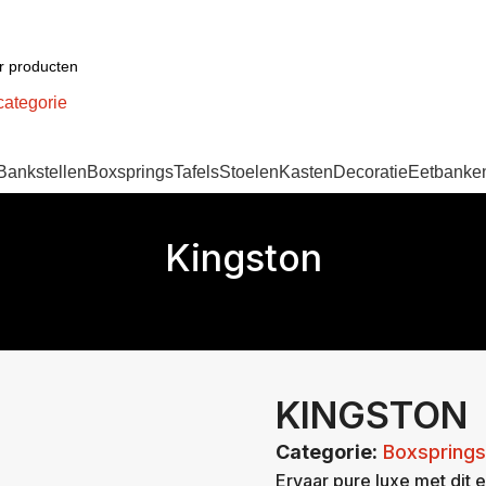
categorie
Bankstellen
Boxsprings
Tafels
Stoelen
Kasten
Decoratie
Eetbanke
Kingston
KINGSTON
Categorie:
Boxsprings
Ervaar pure luxe met dit 