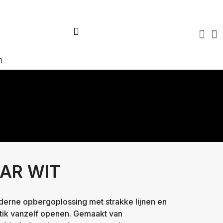
Virtuele tour
Over ons
Blog
FAQ
Contact
n
AR WIT
derne opbergoplossing met strakke lijnen en
tik vanzelf openen. Gemaakt van