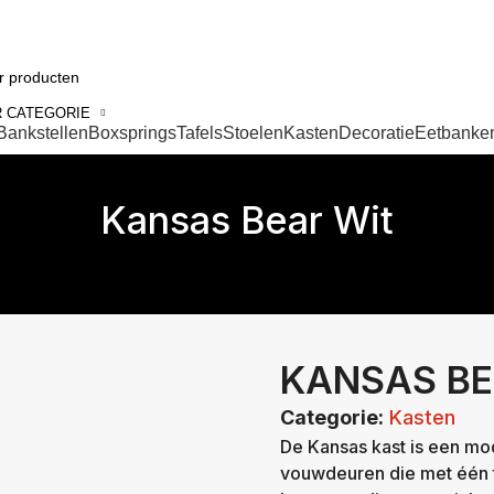
 CATEGORIE
Bankstellen
Boxsprings
Tafels
Stoelen
Kasten
Decoratie
Eetbanke
Kansas Bear Wit
KANSAS BE
Categorie:
Kasten
De Kansas kast is een mo
vouwdeuren die met één 