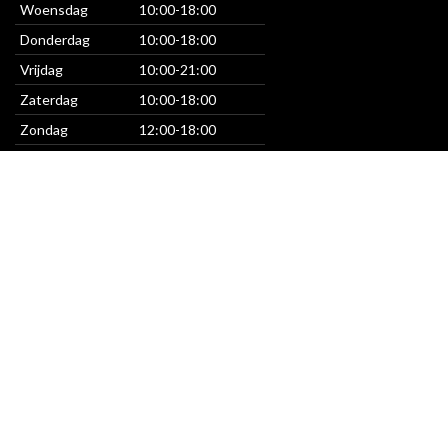
Woensdag
10:00-18:00
Donderdag
10:00-18:00
Vrijdag
10:00-21:00
Zaterdag
10:00-18:00
Zondag
12:00-18:00
CONTACT
+31 10 303 12 02
+31 61 594 62 20
info@rooswonen.nl
Stadionweg 29a, 3077AN Rotterdam
© Roos Wonen & Slapen 2004 – 2025 | Alle Rechten
Voorbehouden |
Algemene Voorwaarden |
Privacybeleid