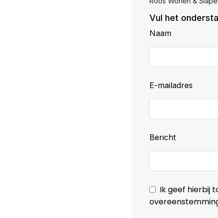
Roos Wonen & Slapen
Vul het ondersta
Naam
E-mailadres
Bericht
Ik geef hierbi
overeenstemming 