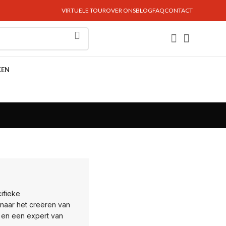
VIRTUELE TOUR
OVER ONS
BLOG
FAQ
CONTACT
KEN
ifieke
 naar het creëren van
 en een expert van