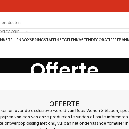
CATEGORIE
NKSTELLEN
BOXSPRINGS
TAFELS
STOELEN
KASTEN
DECORATIE
EETBAN
Offerte
OFFERTE
 komen over de exclusieve wereld van Roos Wonen & Slapen, spec
 prijzen van een van onze producten te vinden of om te informeren
 ontwerpoplossing met ons, vul dan het onderstaande formulier in